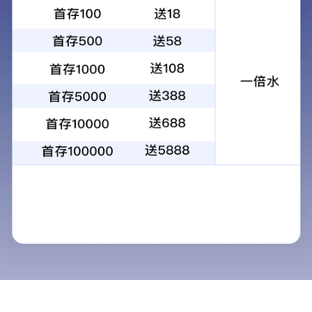
产品中心
给水管系列
排水管系列
电力通讯系列
更多分类+
给水管系列
排水管系列