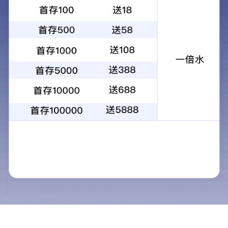

位置：
首页
> 新闻中心
新闻中心