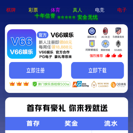
澳门京葡娱乐网-手机App下载
欢迎访问澳门京葡娱乐网官方网站！
加入收藏
企业邮箱
联系我们
全国咨询电话
15937725212
网站首页
关于我们
产品中心
新闻中心
合作案例
资质荣誉
联系我们