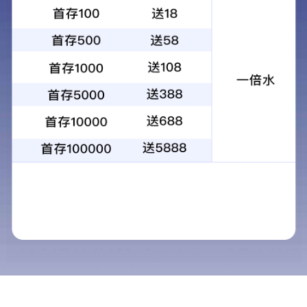

位置：
首页
> 新闻中心
新闻中心