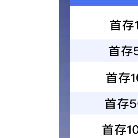
企业温室
企业温室气体
发布日期：2025
查看更多
企业社会
企业社会责任
发布日期：2025
查看更多
澳门京葡