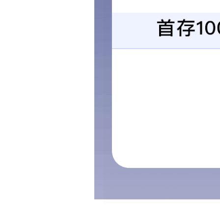
澳门京葡娱乐
发布日期：2025
查看更多
澳门京葡
澳门京葡娱乐
发布日期：2025
查看更多
pe给水管