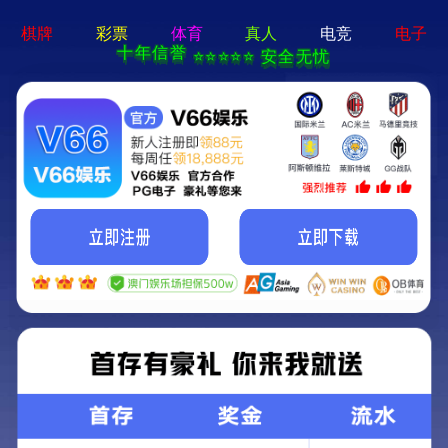
澳门京葡娱乐网-手机App下载
欢迎访问澳门京葡娱乐网官方网站！
加入收藏
企业邮箱
联系我们
全国咨询电话
15937725212
网站首页
关于我们
产品中心
新闻中心
合作案例
资质荣誉
联系我们