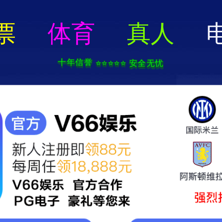
澳门京葡娱乐网-手机App下载
新闻中心
合作案例
资质荣誉
联系我