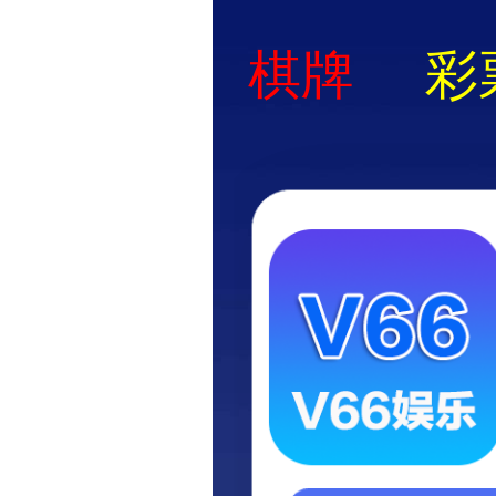
欢迎访问澳门京葡娱乐网官方网站！
网站首页
关于我们
产品中心