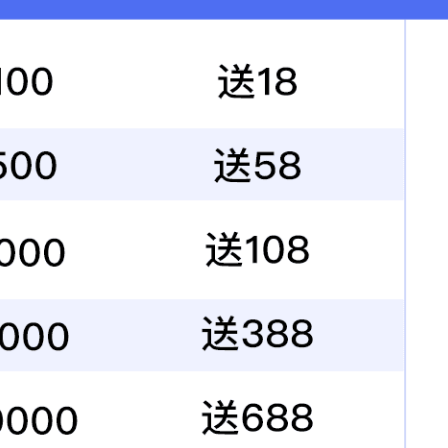
气体排放报告
排放报告
-03-26
责任报告
报告
-03-26
娱乐网温室气体排放核查报告