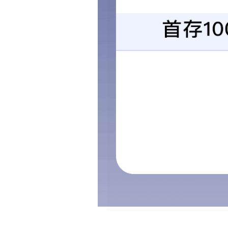
澳门京葡娱乐
发布日期：2025
查看更多
澳门京葡
澳门京葡娱乐
发布日期：2025
查看更多
pe给水管