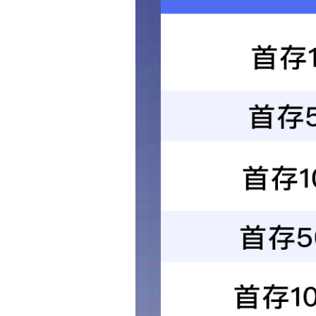
企业温室
企业温室气体
发布日期：2025
查看更多
企业社会
企业社会责任
发布日期：2025
查看更多
澳门京葡