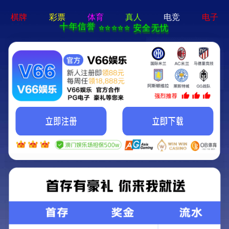
澳门京葡娱乐网-手机App下载
欢迎访问澳门京葡娱乐网官方网站！
加入收藏
企业邮箱
联系我们
全国咨询电话
15937725212
网站首页
关于我们
产品中心
新闻中心
合作案例
资质荣誉
联系我们