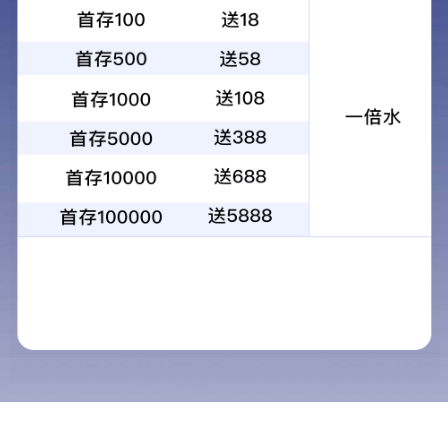

位置：
首页
> 新闻中心
新闻中心