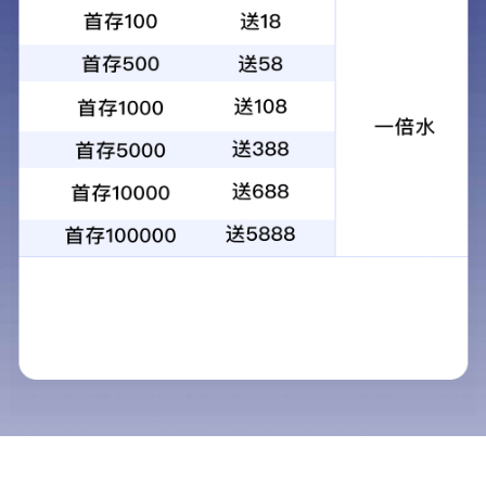

位置：
首页
> 新闻中心
新闻中心