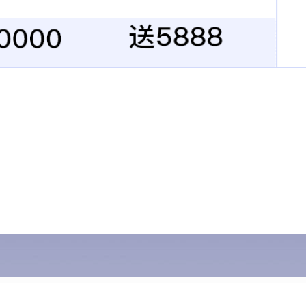
网温室气体排放核查报告
-03-26
娱乐网产品碳足迹排放报告
网产品碳足迹排放报告
-03-26
和PVC给水管哪个更好