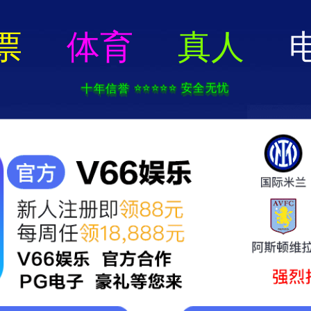
澳门京葡娱乐网-手机App下载
新闻中心
合作案例
资质荣誉
联系我