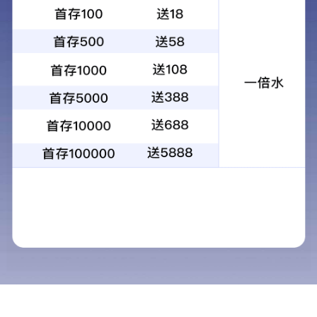

位置：
首页
> 新闻中心
新闻中心