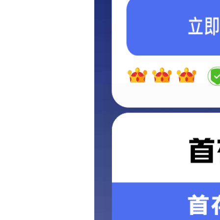

位置：
首页
> 新闻中心