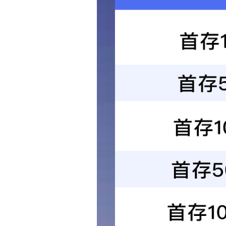
企业温室
企业温室气体
发布日期：2025
查看更多
企业社会
企业社会责任
发布日期：2025
查看更多
澳门京葡